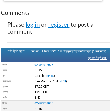
Comments
Please
log in
or
register
to post a
comment.
गतिविधि लॉग
क्या आप 1998 से N57HB के लिए पूरा इतिहास खोज चाहते हैं?
अभी खरीदें।
एक घंटे में इसे पायें।
02-अगस्त-2026
दिनांक
BE35
जहाज
Cox Fld
(
KPRX
)
मूल
San Marcos Rgnl
(
KHYI
)
गंतव्य स्थान
17:29
CDT
प्रस्थान
19:09
CDT
आगमन
1:40
अवधि
02-अगस्त-2026
दिनांक
BE35
जहाज