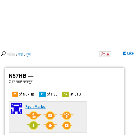
Like
मझोला
/
बड़ा
/
पूर्ण
N57HB —
2 वर्ष पहले
प्रस्तुत
of N57HB
of
H35
at
61S
2
11
57
Ryan Marko