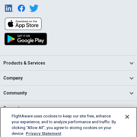
Products & Services
Company
Community
Support
FlightAware uses cookies to keep our site free, enhance
your experience, and to analyze performance and traffic. By
English (USA)
clicking “Allow All”, you agree to storing cookies on your
2026 FlightAware
device.
Privacy Statement