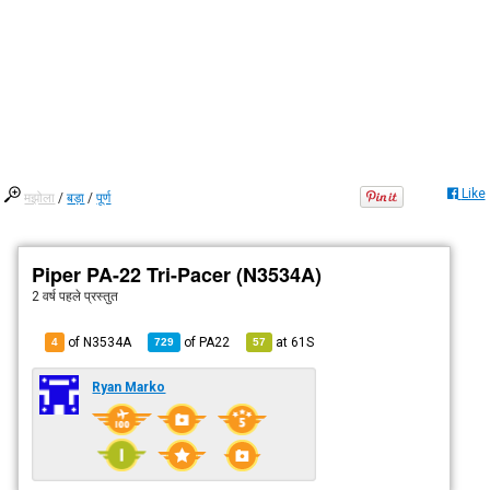
Like
मझोला
/
बड़ा
/
पूर्ण
Piper PA-22 Tri-Pacer (N3534A)
2 वर्ष पहले
प्रस्तुत
of N3534A
of
PA22
at
61S
4
729
57
Ryan Marko