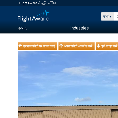
FlightAware से जुड़ें
लॉगिन
सभी
उत्पाद
Industries
ब्राउज फोटो पर वापस जाएं
अपना फोटो अपलोड करें
इसे साझा करें