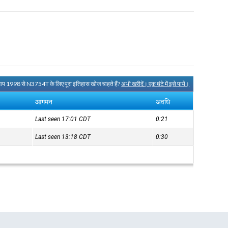
आप 1998 से N3754T के लिए पूरा इतिहास खोज चाहते हैं?
अभी खरीदें। एक घंटे में इसे पायें।
आगमन
अवधि
Last seen 17:01
CDT
0:21
Last seen 13:18
CDT
0:30