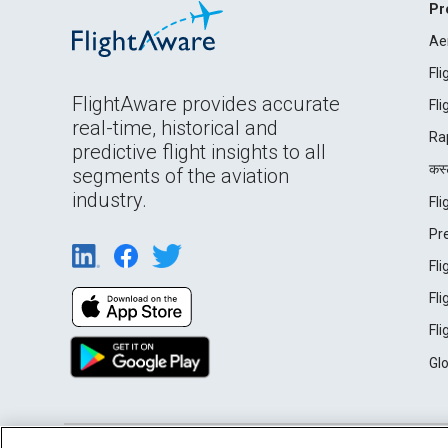
Pr
Ae
Fl
FlightAware provides accurate
Fl
real-time, historical and
Ra
predictive flight insights to all
कस्ट
segments of the aviation
industry.
Fl
Pr
Fl
Fl
Fl
Gl