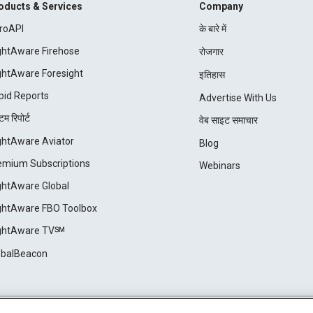
oducts & Services
Company
roAPI
के बारे में
ightAware Firehose
रोजगार
ightAware Foresight
इतिहास
pid Reports
Advertise With Us
म रिपोर्ट
वेब साइट समाचार
ightAware Aviator
Blog
emium Subscriptions
Webinars
ightAware Global
ightAware FBO Toolbox
ightAware TV℠
obalBeacon