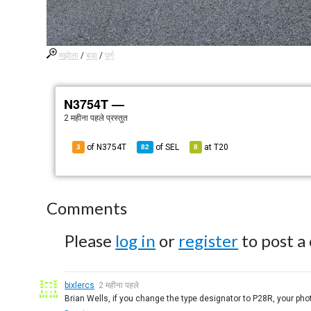
मझोला
/
बड़ा
/
पूर्ण
N3754T —
2 महीना पहले
प्रस्तुत
of N3754T
of
SEL
at
T20
3
82
8
Comments
Please
log in
or
register
to post a
bixlercs
2 महीना पहले
Brian Wells, if you change the type designator to P28R, your phot