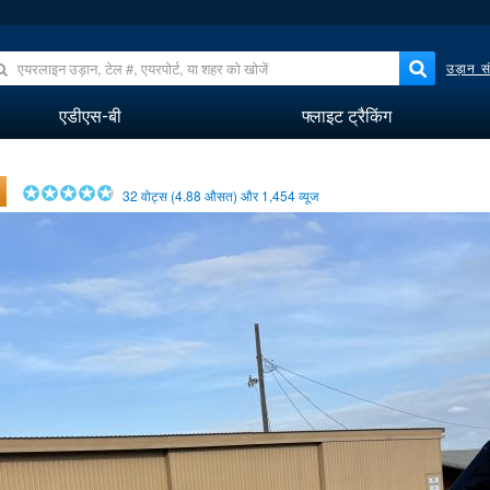
उड़ान सं
एडीएस-बी
फ्लाइट ट्रैकिंग
32
वोट्स (
4.88
औसत) और
1,454
व्यूज