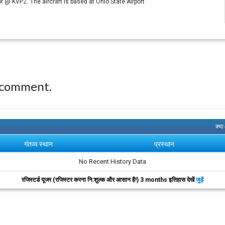
 @ KVPZ. The aircraft is based at Ohio State Airport
 comment.
क्या
गंतव्य स्थान
प्रस्थान
No Recent History Data
रजिस्टर्ड यूजर (रजिस्टर करना नि:शुल्क और आसान है!) 3 months इतिहास देखें
जुड़ें