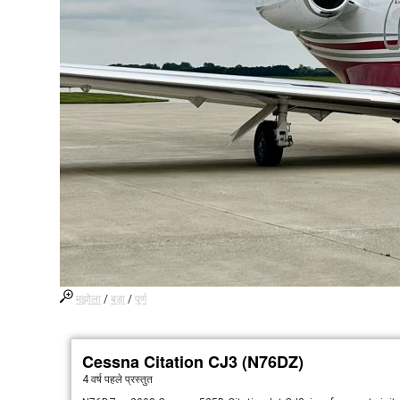
मझोला
/
बड़ा
/
पूर्ण
Cessna Citation CJ3 (N76DZ)
4 वर्ष पहले
प्रस्तुत