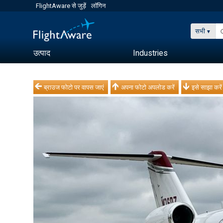
FlightAware से जुड़ें
लॉगिन
सभी
उत्पाद
Industries
ब्राउज फोटो पर वापस जाएं
अपना फोटो अपलोड करें
इसे साझा करें