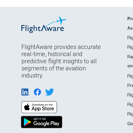
Pr
Ae
Fl
FlightAware provides accurate
Fl
real-time, historical and
Ra
predictive flight insights to all
कस्ट
segments of the aviation
industry.
Fl
Pr
Fl
Fl
Fl
Gl