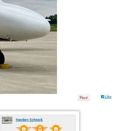
Like
Hayden Schnick