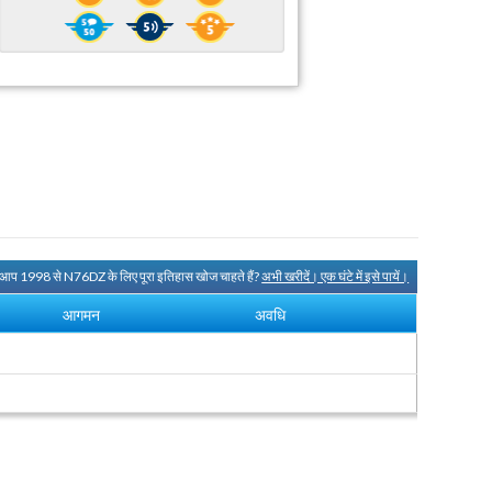
 आप 1998 से N76DZ के लिए पूरा इतिहास खोज चाहते हैं?
अभी खरीदें। एक घंटे में इसे पायें।
आगमन
अवधि