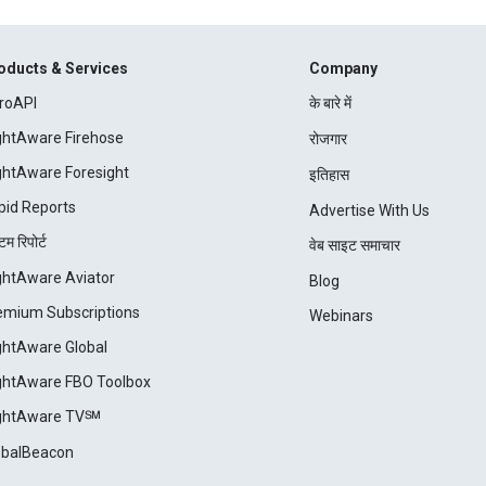
oducts & Services
Company
roAPI
के बारे में
ightAware Firehose
रोजगार
ightAware Foresight
इतिहास
pid Reports
Advertise With Us
म रिपोर्ट
वेब साइट समाचार
ightAware Aviator
Blog
emium Subscriptions
Webinars
ightAware Global
ightAware FBO Toolbox
ightAware TV℠
obalBeacon