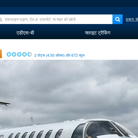
उड़ान सं
एडीएस-बी
फ्लाइट ट्रैकिंग
2
वोट्स (
4.50
औसत) और
672
व्यूज