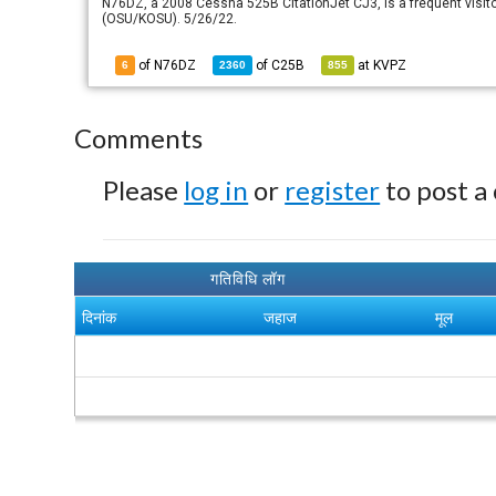
N76DZ, a 2008 Cessna 525B CitationJet CJ3, is a frequent visitor
(OSU/KOSU). 5/26/22.
of N76DZ
of
C25B
at
KVPZ
6
2360
855
Comments
Please
log in
or
register
to post a
गतिविधि लॉग
दिनांक
जहाज
मूल