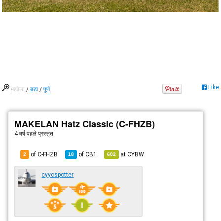
Like
मझोला
/
बड़ा
/
पूर्ण
MAKELAN Hatz Classic (C-FHZB)
4 वर्ष पहले
प्रस्तुत
of C-FHZB
of
CB1
at
CYBW
2
18
602
cyycspotter