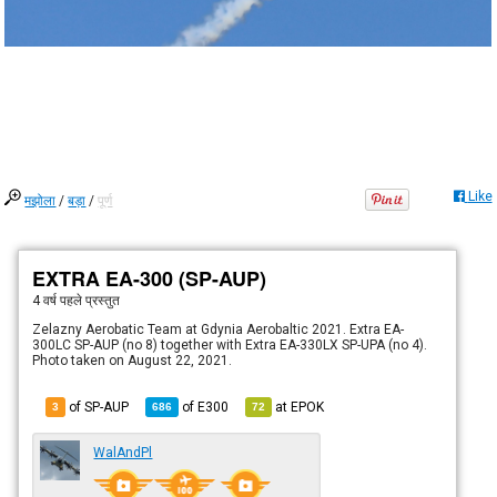
Like
मझोला
/
बड़ा
/
पूर्ण
EXTRA EA-300 (SP-AUP)
4 वर्ष पहले
प्रस्तुत
Zelazny Aerobatic Team at Gdynia Aerobaltic 2021. Extra EA-
300LC SP-AUP (no 8) together with Extra EA-330LX SP-UPA (no 4).
Photo taken on August 22, 2021.
of SP-AUP
of
E300
at
EPOK
3
686
72
WalAndPl