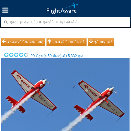
ब्राउज फोटो पर वापस जाएं
अपना फोटो अपलोड करें
इसे साझा करें
29
वोट्स (
4.59
औसत) और
5,332
व्यूज