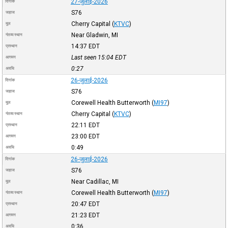
27-जुलाई-2026
दिनांक
S76
जहाज
Cherry Capital
(
KTVC
)
मूल
Near Gladwin, MI
गंतव्य स्थान
14:37
EDT
प्रस्थान
Last seen 15:04
EDT
आगमन
0:27
अवधि
26-जुलाई-2026
दिनांक
S76
जहाज
Corewell Health Butterworth
(
MI97
)
मूल
Cherry Capital
(
KTVC
)
गंतव्य स्थान
22:11
EDT
प्रस्थान
23:00
EDT
आगमन
0:49
अवधि
26-जुलाई-2026
दिनांक
S76
जहाज
Near Cadillac, MI
मूल
Corewell Health Butterworth
(
MI97
)
गंतव्य स्थान
20:47
EDT
प्रस्थान
21:23
EDT
आगमन
0:36
अवधि