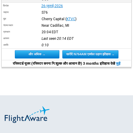
26-जुलाई-2026
दिनांक
S76
जहाज
Cherry Capital
(
KTVC
)
मूल
Near Cadillac, MI
गंतव्य स्थान
20:04
EDT
प्रस्थान
Last seen 20:14
EDT
आगमन
0:10
अवधि
और अधिक →
खरीदें N764AM एक्सेल उड़ान इतिहास →
रजिस्टर्ड यूजर (रजिस्टर करना नि:शुल्क और आसान है!) 3 months इतिहास देखें
जुड़ें