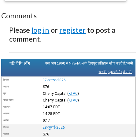
Comments
Please
log in
or
register
to post a
comment.
गतिविधि लॉग
क्या आप 1998 से N764AM के लिए पूरा इतिहास खोज चाहते हैं?
अभी
खरीदें। एक घंटे में इसे पायें।
07-अगस्त-2026
दिनांक
S76
जहाज
Cherry Capital
(
KTVC
)
मूल
Cherry Capital
(
KTVC
)
गंतव्य स्थान
14:07
EDT
प्रस्थान
14:25
EDT
आगमन
0:17
अवधि
28-जुलाई-2026
दिनांक
S76
जहाज