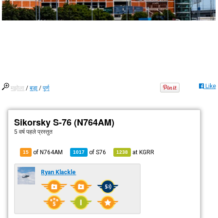
Like
मझोला
/
बड़ा
/
पूर्ण
Sikorsky S-76 (N764AM)
5 वर्ष पहले
प्रस्तुत
of N764AM
of
S76
at
KGRR
15
1017
1238
Ryan Klackle