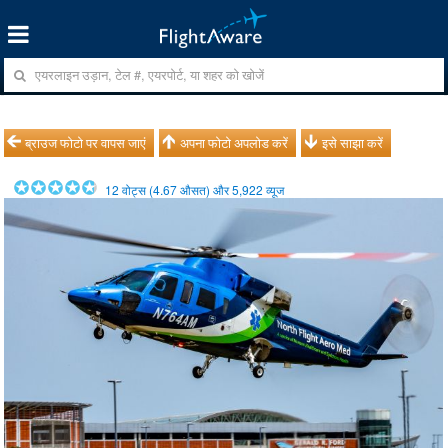
ब्राउज फोटो पर वापस जाएं
अपना फोटो अपलोड करें
इसे साझा करें
12
वोट्स (
4.67
औसत) और
5,922
व्यूज