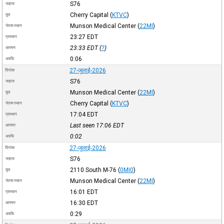
S76
जहाज
Cherry Capital
(
KTVC
)
मूल
Munson Medical Center
(
22MI
)
गंतव्य स्थान
23:27
EDT
प्रस्थान
23:33
EDT
(
?
)
आगमन
0:06
अवधि
27-जुलाई-2026
दिनांक
S76
जहाज
Munson Medical Center
(
22MI
)
मूल
Cherry Capital
(
KTVC
)
गंतव्य स्थान
17:04
EDT
प्रस्थान
Last seen 17:06
EDT
आगमन
0:02
अवधि
27-जुलाई-2026
दिनांक
S76
जहाज
2110 South M-76
(
0MI0
)
मूल
Munson Medical Center
(
22MI
)
गंतव्य स्थान
16:01
EDT
प्रस्थान
16:30
EDT
आगमन
0:29
अवधि