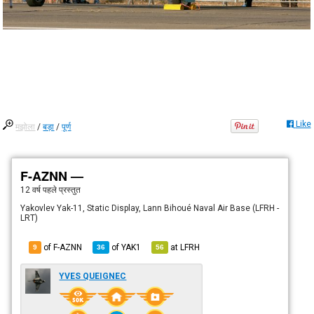
Like
मझोला
/
बड़ा
/
पूर्ण
F-AZNN —
12 वर्ष पहले
प्रस्तुत
Yakovlev Yak-11, Static Display, Lann Bihoué Naval Air Base (LFRH -
LRT)
of F-AZNN
of
YAK1
at
LFRH
9
36
56
YVES QUEIGNEC