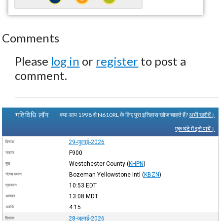
Comments
Please
log in
or
register
to post a
comment.
गतिविधि लॉग
क्या आप 1998 से N610RL के लिए पूरा इतिहास खोज चाहते हैं?
अभी खरीदें।
एक घंटे में इसे पायें।
29-जुलाई-2026
दिनांक
F900
जहाज
Westchester County
(
KHPN
)
मूल
Bozeman Yellowstone Intl
(
KBZN
)
गंतव्य स्थान
10:53
EDT
प्रस्थान
13:08
MDT
आगमन
4:15
अवधि
28-जुलाई-2026
दिनांक