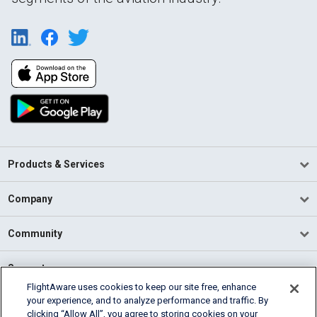
Products & Services
Company
Community
Support
FlightAware uses cookies to keep our site free, enhance
your experience, and to analyze performance and traffic. By
English (USA)
clicking “Allow All”, you agree to storing cookies on your