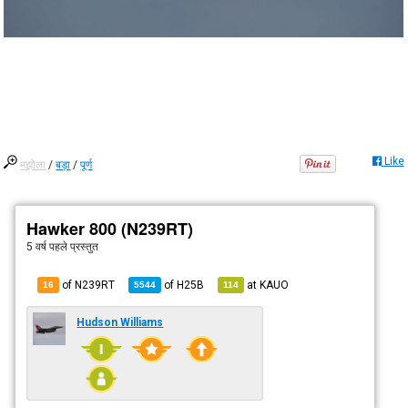
Like
मझोला
/
बड़ा
/
पूर्ण
Hawker 800 (N239RT)
5 वर्ष पहले
प्रस्तुत
of N239RT
of
H25B
at
KAUO
16
5544
114
Hudson Williams