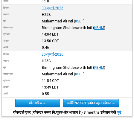
1:10
अवधि
30-जुलाई-2026
दिनांक
H25B
जहाज
Muhammad Ali Intl
(
KSDF
)
मूल
Birmingham-Shuttlesworth Intl
(
KBHM
)
गंतव्य स्थान
14:04
EDT
प्रस्थान
13:50
CDT
आगमन
0:46
अवधि
30-जुलाई-2026
दिनांक
H25B
जहाज
Birmingham-Shuttlesworth Intl
(
KBHM
)
मूल
Muhammad Ali Intl
(
KSDF
)
गंतव्य स्थान
11:54
CDT
प्रस्थान
13:49
EDT
आगमन
0:55
अवधि
और अधिक →
खरीदें N239RT एक्सेल उड़ान इतिहास →
रजिस्टर्ड यूजर (रजिस्टर करना नि:शुल्क और आसान है!) 3 months इतिहास देखें
जुड़ें