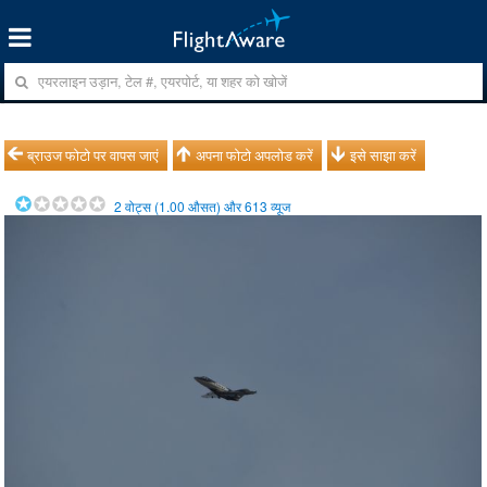
ब्राउज फोटो पर वापस जाएं
अपना फोटो अपलोड करें
इसे साझा करें
2
वोट्स (
1.00
औसत) और
613
व्यूज