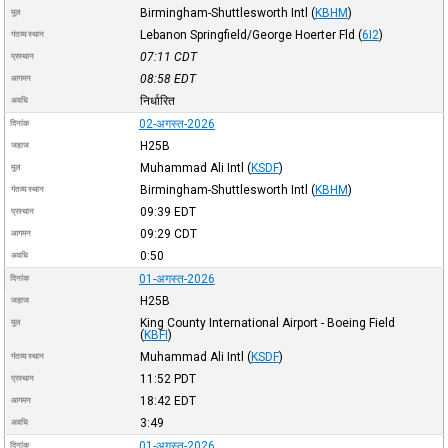
Birmingham-Shuttlesworth Intl
(
KBHM
)
मूल
Lebanon Springfield/George Hoerter Fld
(
6I2
)
गंतव्य स्थान
07:11
CDT
प्रस्थान
08:58
EDT
आगमन
निर्धारित
अवधि
02-अगस्त-2026
दिनांक
H25B
जहाज
Muhammad Ali Intl
(
KSDF
)
मूल
Birmingham-Shuttlesworth Intl
(
KBHM
)
गंतव्य स्थान
09:39
EDT
प्रस्थान
09:29
CDT
आगमन
0:50
अवधि
01-अगस्त-2026
दिनांक
H25B
जहाज
King County International Airport - Boeing Field
मूल
(
KBFI
)
Muhammad Ali Intl
(
KSDF
)
गंतव्य स्थान
11:52
PDT
प्रस्थान
18:42
EDT
आगमन
3:49
अवधि
01-अगस्त-2026
दिनांक