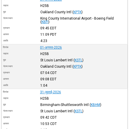
H25B
जहाज
Oakland County Intl
(
KPTK
)
मूल
King County International Airport - Boeing Field
गंतव्य स्थान
(
KBFI
)
09:45
EDT
प्रस्थान
11:09
PDT
आगमन
4:23
अवधि
01-अगस्त-2026
दिनांक
H25B
जहाज
St Louis Lambert Intl
(
KSTL
)
मूल
Oakland County Intl
(
KPTK
)
गंतव्य स्थान
07:04
CDT
प्रस्थान
09:08
EDT
आगमन
1:04
अवधि
31-जुलाई-2026
दिनांक
H25B
जहाज
Birmingham-Shuttlesworth Intl
(
KBHM
)
मूल
St Louis Lambert Intl
(
KSTL
)
गंतव्य स्थान
09:42
CDT
प्रस्थान
10:53
CDT
आगमन