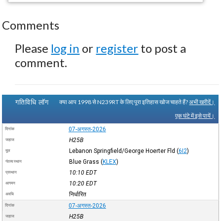
Comments
Please
log in
or
register
to post a
comment.
गतिविधि लॉग
क्या आप 1998 से N239RT के लिए पूरा इतिहास खोज चाहते हैं?
अभी खरीदें।
एक घंटे में इसे पायें।
07-अगस्त-2026
दिनांक
H25B
जहाज
Lebanon Springfield/George Hoerter Fld
(
6I2
)
मूल
Blue Grass
(
KLEX
)
गंतव्य स्थान
10:10
EDT
प्रस्थान
10:20
EDT
आगमन
निर्धारित
अवधि
07-अगस्त-2026
दिनांक
H25B
जहाज