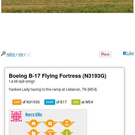
Like
मझोला
/
बड़ा
/
पूर्ण
Boeing B-17 Flying Fortress (N3193G)
14 वर्ष पहले
प्रस्तुत
Yankee Lady taxing to the ramp at Lebanon, TN (M54)
of N3193G
of
B17
at
M54
140
2339
312
Barry Ellis