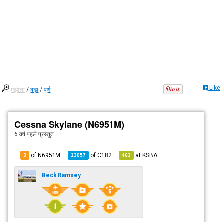
Like
मझोला
/
बड़ा
/
पूर्ण
Cessna Skylane (N6951M)
6 वर्ष पहले
प्रस्तुत
of N6951M
of
C182
at
KSBA
3
13057
463
Beck Ramsey