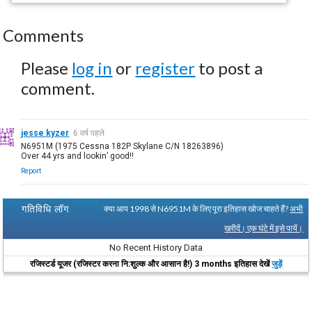
Comments
Please
log in
or
register
to post a
comment.
jesse kyzer
6 वर्ष पहले
N6951M (1975 Cessna 182P Skylane C/N 18263896)
Over 44 yrs and lookin’ good!!
Report
गतिविधि लॉग
क्या आप 1998 से N6951M के लिए पूरा इतिहास खोज चाहते हैं?
अभी
खरीदें। एक घंटे में इसे पायें।
No Recent History Data
रजिस्टर्ड यूजर (रजिस्टर करना नि:शुल्क और आसान है!) 3 months इतिहास देखें
जुड़ें