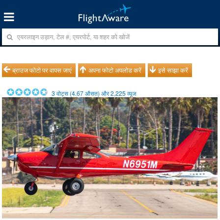
ब्राउज फोटो पर वापस जाएं
अपना फोटो अपलोड करें
इसे साझा करें
3
वोट्स (
4.67
औसत) और
2,225
व्यूज