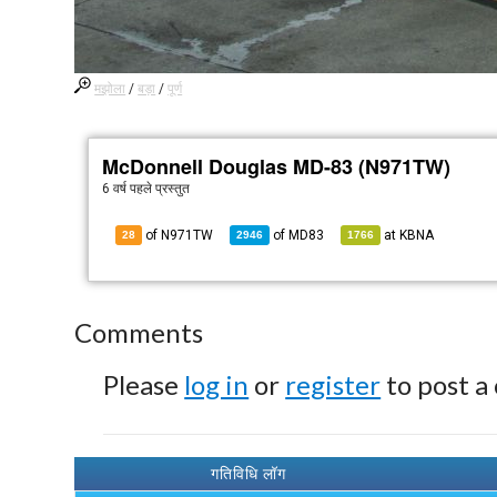
मझोला
/
बड़ा
/
पूर्ण
McDonnell Douglas MD-83 (N971TW)
6 वर्ष पहले
प्रस्तुत
of N971TW
of
MD83
at
KBNA
28
2946
1766
Comments
Please
log in
or
register
to post a
गतिविधि लॉग