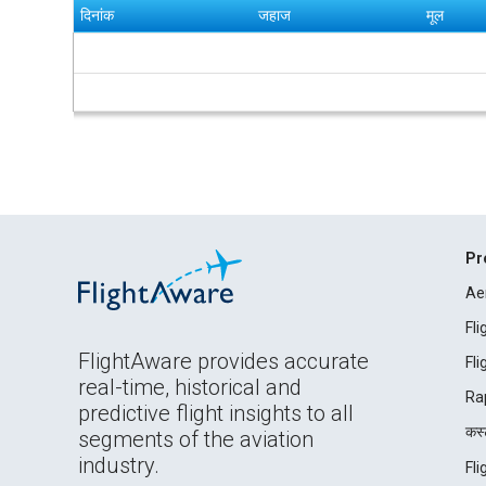
दिनांक
जहाज
मूल
Pr
Ae
Fl
FlightAware provides accurate
Fl
real-time, historical and
Ra
predictive flight insights to all
कस्ट
segments of the aviation
industry.
Fl