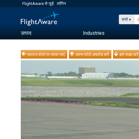
FlightAware से जुड़ें
लॉगिन
सभी
उत्पाद
Industries
ब्राउज फोटो पर वापस जाएं
अपना फोटो अपलोड करें
इसे साझा करें