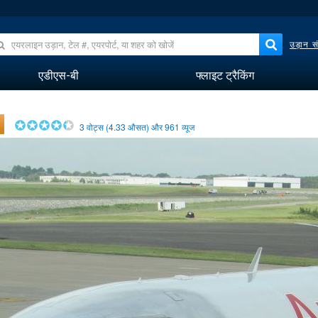
उड़ान सं
एडीएस-बी
फ्लाइट ट्रैकिंग
3
वोट्स (
4.33
औसत) और
961
व्यूज