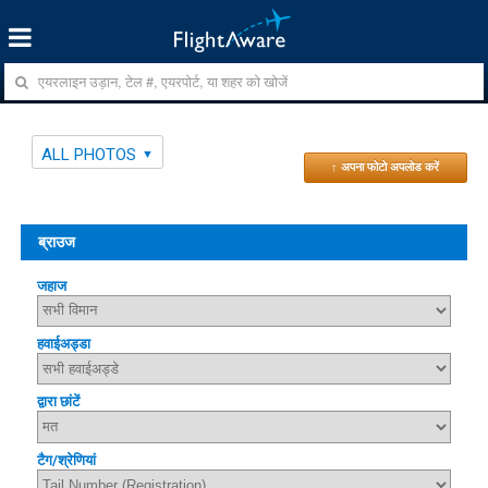
ALL PHOTOS
↑ अपना फोटो अपलोड करें
ब्राउज
जहाज
हवाईअड्डा
द्वारा छांटें
टैग/श्रेणियां