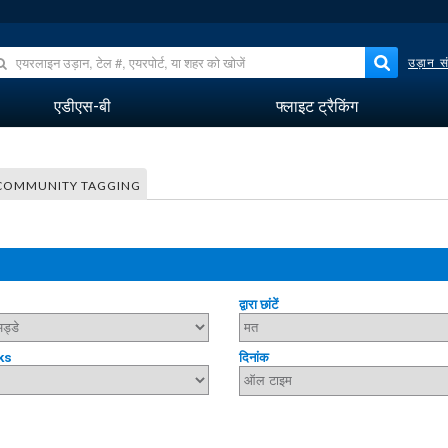
उड़ान सं
एडीएस-बी
फ्लाइट ट्रैकिंग
COMMUNITY TAGGING
द्वारा छांटें
ks
दिनांक