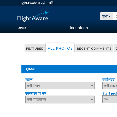
FlightAware से जुड़ें
लॉगिन
सभी
उत्पाद
Industries
ALL PHOTOS
FEATURED
RECENT COMMENTS
ब्राउज
जहाज
हवाईअड्डा
एयरलाइन का नाम
Staff pic