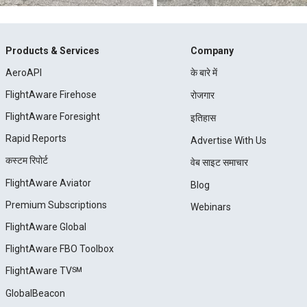
Products & Services
Company
AeroAPI
के बारे में
FlightAware Firehose
रोजगार
FlightAware Foresight
इतिहास
Rapid Reports
Advertise With Us
कस्टम रिपोर्ट
वेब साइट समाचार
FlightAware Aviator
Blog
Premium Subscriptions
Webinars
FlightAware Global
FlightAware FBO Toolbox
FlightAware TV℠
GlobalBeacon