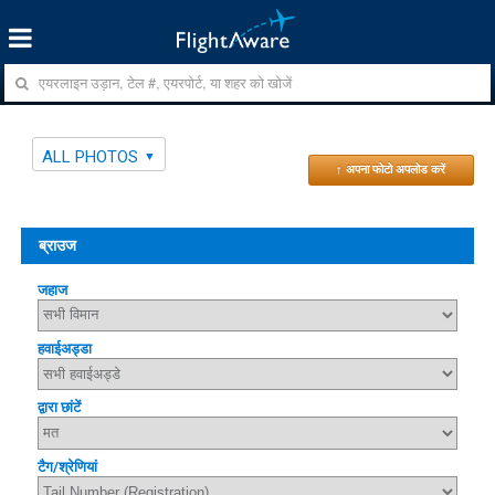
ALL PHOTOS
↑ अपना फोटो अपलोड करें
ब्राउज
जहाज
हवाईअड्डा
द्वारा छांटें
टैग/श्रेणियां