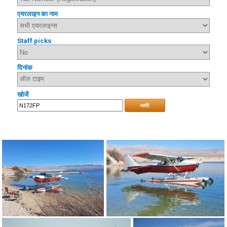
एयरलाइन का नाम
Staff picks
दिनांक
खोजें
जायें!