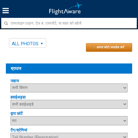
ALL PHOTOS
↑ अपना फोटो अपलोड करें
ब्राउज
जहाज
हवाईअड्डा
द्वारा छांटें
टैग/श्रेणियां